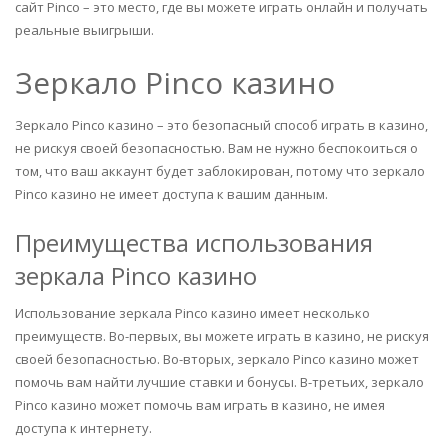
сайт Pinco – это место, где вы можете играть онлайн и получать
реальные выигрыши.
Зеркало Pinco казино
Зеркало Pinco казино – это безопасный способ играть в казино,
не рискуя своей безопасностью. Вам не нужно беспокоиться о
том, что ваш аккаунт будет заблокирован, потому что зеркало
Pinco казино не имеет доступа к вашим данным.
Преимущества использования
зеркала Pinco казино
Использование зеркала Pinco казино имеет несколько
преимуществ. Во-первых, вы можете играть в казино, не рискуя
своей безопасностью. Во-вторых, зеркало Pinco казино может
помочь вам найти лучшие ставки и бонусы. В-третьих, зеркало
Pinco казино может помочь вам играть в казино, не имея
доступа к интернету.