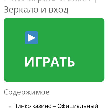
Зеркало и вход
ИГРАТЬ
Содержимое
Пинко казино – Официальный