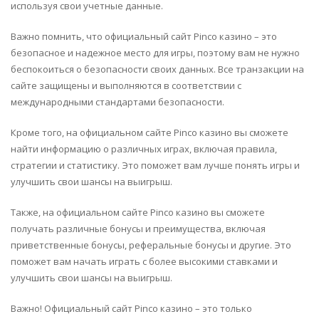
используя свои учетные данные.
Важно помнить, что официальный сайт Pinco казино – это
безопасное и надежное место для игры, поэтому вам не нужно
беспокоиться о безопасности своих данных. Все транзакции на
сайте защищены и выполняются в соответствии с
международными стандартами безопасности.
Кроме того, на официальном сайте Pinco казино вы сможете
найти информацию о различных играх, включая правила,
стратегии и статистику. Это поможет вам лучше понять игры и
улучшить свои шансы на выигрыш.
Также, на официальном сайте Pinco казино вы сможете
получать различные бонусы и преимущества, включая
приветственные бонусы, реферальные бонусы и другие. Это
поможет вам начать играть с более высокими ставками и
улучшить свои шансы на выигрыш.
Важно! Официальный сайт Pinco казино – это только