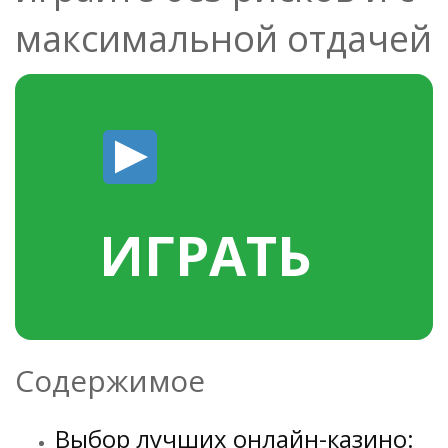
максимальной отдачей
ИГРАТЬ
Содержимое
Выбор лучших онлайн-казино: