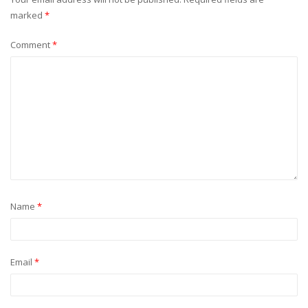
marked
*
Comment
*
Name
*
Email
*