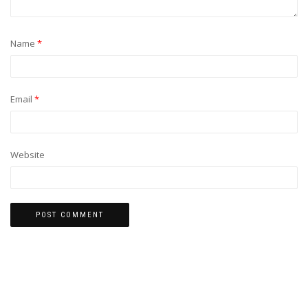
Name
*
Email
*
Website