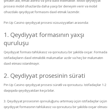
şirkətin adı, email adresi və şifrə daxil edilməlidir. Mobil qeydiyyat
prosesi mobil cihazlarda daha yaxşı bir deneyim verir və mobil
cihazdakı qeydiyyat formasını daxil etmək lazımdır.
Pin Up Casino qeydiyyat prosesi xüsusiyyətləri arasında:
1. Qeydiyyat formasının yaxşı
quruluşu
Qeydiyyat forması təhlükəsiz və qorxutucu bir şəkildə oxşar. Formada
istifadəçilərın daxil etməlidik məlumatlar azdır və heç bir məlumatın
daxil etməsi istənilməyir.
2. Qeydiyyat prosesinin sürəti
Pin Up Casino qeydiyyat prosesi sürətli və qorxutucu. Istifadəçilər 1-2
dəqiqədə qeydiyyatdan keçə bilər.
3. Qeydiyyat prosesinin qorxuluğunu artırmaq üçün istifadəçilər üçün
qeydiyyat formasının təhlükəsiz və qorxutucu bir şəkildə oxşar olması