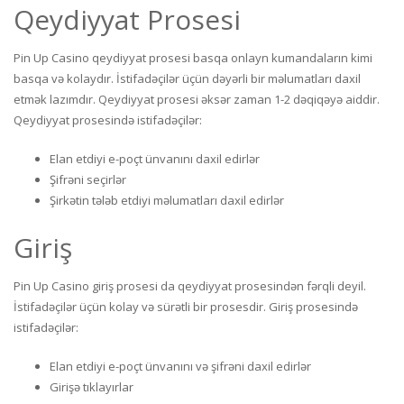
Qeydiyyat Prosesi
Pin Up Casino qeydiyyat prosesi basqa onlayn kumandaların kimi
basqa və kolaydır. İstifadəçilər üçün dəyərli bir məlumatları daxil
etmək lazımdır. Qeydiyyat prosesi əksər zaman 1-2 dəqiqəyə aiddir.
Qeydiyyat prosesində istifadəçilər:
Elan etdiyi e-poçt ünvanını daxil edirlər
Şifrəni seçirlər
Şirkətin tələb etdiyi məlumatları daxil edirlər
Giriş
Pin Up Casino giriş prosesi da qeydiyyat prosesindən fərqli deyil.
İstifadəçilər üçün kolay və sürətli bir prosesdir. Giriş prosesində
istifadəçilər:
Elan etdiyi e-poçt ünvanını və şifrəni daxil edirlər
Girişə tıklayırlar