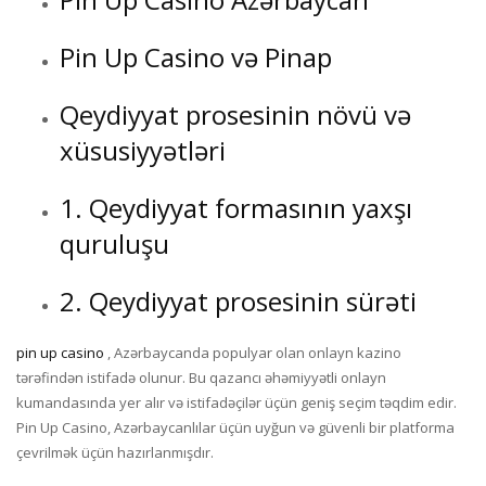
Pin Up Casino və Pinap
Qeydiyyat prosesinin növü və
xüsusiyyətləri
1. Qeydiyyat formasının yaxşı
quruluşu
2. Qeydiyyat prosesinin sürəti
pin up casino
, Azərbaycanda populyar olan onlayn kazino
tərəfindən istifadə olunur. Bu qazancı əhəmiyyətli onlayn
kumandasında yer alır və istifadəçilər üçün geniş seçim təqdim edir.
Pin Up Casino, Azərbaycanlılar üçün uyğun və güvenli bir platforma
çevrilmək üçün hazırlanmışdır.