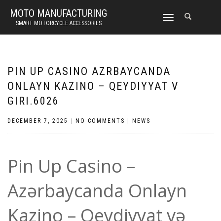
MOTO MANUFACTURING
TOGGLE
SMART MOTORCYCLE ACCESSORIES
NAVIGATION
PIN UP CASINO AZRBAYCANDA
ONLAYN KAZINO – QEYDIYYAT V
GIRI.6026
DECEMBER 7, 2025
|
NO COMMENTS
|
NEWS
Pin Up Casino –
Azərbaycanda Onlayn
Kazino – Qeydiyyat və