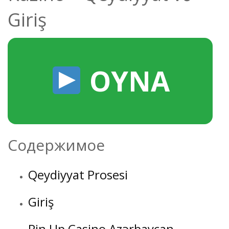
Giriş
OYNA
Содержимое
Qeydiyyat Prosesi
Giriş
Pin Up Casino Azərbaycan