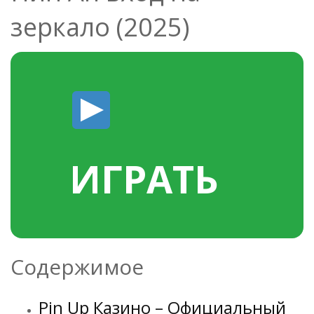
зеркало (2025)
ИГРАТЬ
Содержимое
Pin Up Казино – Официальный