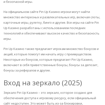
и безопасной игры.
На официальном сайте Pin Up Казино игроки могут найти
множество интересных и развлекательных игр, включая слоты,
карточные игры, рулетку, бинго и другие. Все игры на сайте Pin
Up Казино разработаны с использованием последних
технологий и обеспечивают высокое качество и безопасность
игры.
Pin Up Казино также предлагает игрокам множество бонусов и
акций, которые помогут им начать игру с преимуществом.
Некоторые из бонусов, которые предлагает Pin Up Казино,
включают в себя приветственные бонусы, бонусы за депозит,
бонусы за рефералов и другие.
Вход на зеркало (2025)
Зеркало Pin Up Казино – это зеркало, которое создано для
обеспечения доступа к игровому ресурсу, если официальный
сайт недоступен. Это может быть из-за блокировки,