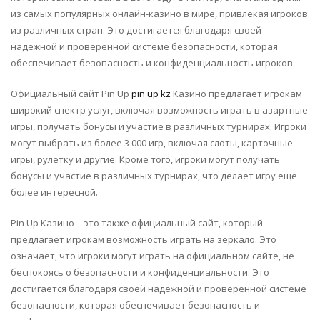
из самых популярных онлайн-казино в мире, привлекая игроков
из различных стран. Это достигается благодаря своей
надежной и проверенной системе безопасности, которая
обеспечивает безопасность и конфиденциальность игроков.
Официальный сайт Pin Up
pin up kz
Казино предлагает игрокам
широкий спектр услуг, включая возможность играть в азартные
игры, получать бонусы и участие в различных турнирах. Игроки
могут выбрать из более 3 000 игр, включая слоты, карточные
игры, рулетку и другие. Кроме того, игроки могут получать
бонусы и участие в различных турнирах, что делает игру еще
более интересной.
Pin Up Казино – это также официальный сайт, который
предлагает игрокам возможность играть на зеркало. Это
означает, что игроки могут играть на официальном сайте, не
беспокоясь о безопасности и конфиденциальности. Это
достигается благодаря своей надежной и проверенной системе
безопасности, которая обеспечивает безопасность и