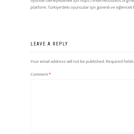
oyunları deneyebilmek için https://internetstudios.org/ne
platform, Türkiye’deki oyuncular için güvenli ve eğlenceli
LEAVE A REPLY
Your email address will not be published.
Required field
Comment
*