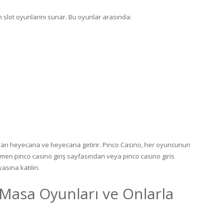
 slot oyunlarını sunar. Bu oyunlar arasında:
uları heyecana ve heyecana getirir. Pinco Casino, her oyuncunun
Hemen pinco casino giriş sayfasından veya pinco casino giris
asına katılın.
 Masa Oyunları ve Onlarla