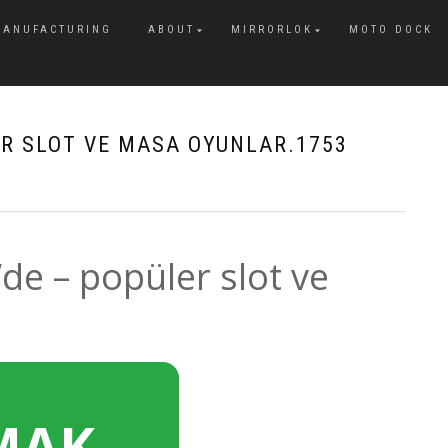
MANUFACTURING
ABOUT
MIRRORLOK
MOTO DOCK
ER SLOT VE MASA OYUNLAR.1753
de – popüler slot ve
MAK