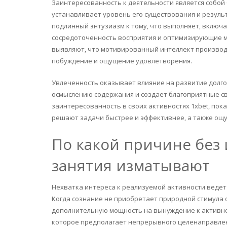
Заинтересованность к деятельности является собой
устанавливает уровень его существования и результ
подлинный энтузиазм к тому, что выполняет, вклю
сосредоточенность восприятия и оптимизирующие 
выявляют, что мотивированный интеллект производ
побуждение и ощущение удовлетворения.
Увлеченность оказывает влияние на развитие долг
осмыслению содержания и создает благоприятные св
заинтересованность в своих активностях 1xbet, по
решают задачи быстрее и эффективнее, а также ощ
По какой причине без
занятия изматывают
Нехватка интереса к реализуемой активности веде
Когда сознание не приобретает природной стимула о
дополнительную мощность на вынуждение к активно
которое предполагает непрерывного целенаправле