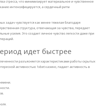
ства стресса, что минимизирует материальное и чувственное
ыхание интенсифицируется, а сердечный ритм
ых задач чувствуется как менее тяжелая благодаря
Чувственная структура, отвечающая за чувства, передает
ные усилия. Это создает личное чувство легкости даже при
пераций.
период идет быстрее
леченности разъясняется характеристиками работы скрытых
тересной активностью 1xbet казино, падает активность в
ремени.
ности.
ов.
оля.