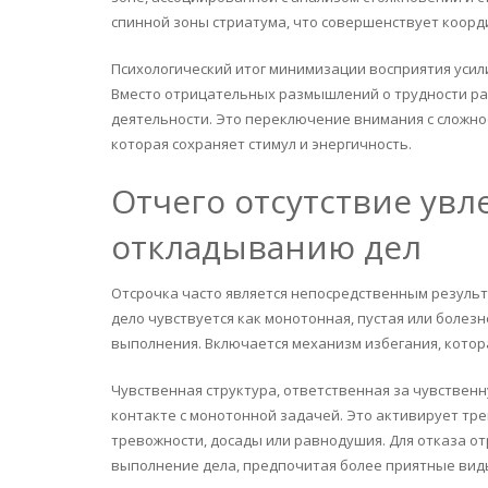
спинной зоны стриатума, что совершенствует коор
Психологический итог минимизации восприятия усил
Вместо отрицательных размышлений о трудности ра
деятельности. Это переключение внимания с сложн
которая сохраняет стимул и энергичность.
Отчего отсутствие увл
откладыванию дел
Отсрочка часто является непосредственным результ
дело чувствуется как монотонная, пустая или болез
выполнения. Включается механизм избегания, котор
Чувственная структура, ответственная за чувственн
контакте с монотонной задачей. Это активирует тре
тревожности, досады или равнодушия. Для отказа о
выполнение дела, предпочитая более приятные виды