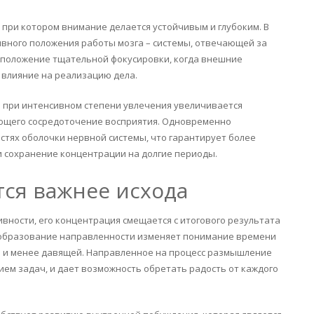
 при котором внимание делается устойчивым и глубоким. В
вного положения работы мозга – системы, отвечающей за
в положение тщательной фокусировки, когда внешние
влияние на реализацию дела.
 при интенсивном степени увлечения увеличивается
ющего сосредоточение восприятия. Одновременно
стях оболочки нервной системы, что гарантирует более
и сохранение концентрации на долгие периоды.
тся важнее исхода
вности, его концентрация смещается с итогового результата
еобразование направленности изменяет понимание времени
й и менее давящей. Направленное на процесс размышление
ем задач, и дает возможность обретать радость от каждого