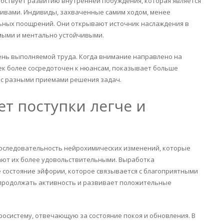
обствует развитию внутренней побуждения, которая является
ивами. Индивиды, захваченные самим ходом, менее
ьных поощрений. Они открывают источник наслаждения в
имыми и ментально устойчивыми.
ень выполняемой труда. Когда внимание направлено на
век более сосредоточен к нюансам, показывает больше
 с разными приемами решения задач.
т поступки легче и
последовательность нейрохимических изменений, которые
ют их более удовольствительными. Выработка
состояние эйфории, которое связывается с благоприятными
продолжать активность и развивает положительные
систему, отвечающую за состояние покоя и обновления. В