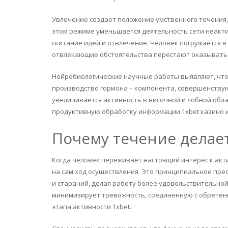
Увлечение создает положение умственного течения,
этом режиме уменьшается деятельность сети неакти
скитание идей и отвлечение. Человек погружается 
отвлекающие обстоятельства перестают оказывать 
Нейробиологические научные работы выявляют, что
производство гормона – компонента, совершенству
увеличивается активность в височной и лобной обла
продуктивную обработку информации 1xbet казино 
Почему течение делае
Когда человек переживает настоящий интерес к акти
на сам ход осуществления. Это принципиальное пр
и стараний, делая работу более удовольствительно
минимизирует тревожность, соединенную с обретени
этапа активности 1xbet.