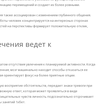
динацию перемещений и создает их более ровными.
ия также ассоциирован с изменением глубинного общения.
боты человек концентрируется на интересных сторонах
остей на перспективы формирует положительную отклик,
ечения ведет к
атом отсутствия увлечения к планируемой активности. Когда
ненная, мозг машинально находит способы отказаться ее
ая ориентирует фокус на более приятные опции.
ую восприятие обстоятельств, передает знаки тревоги при
вожную ответ, которая может проявляться в виде
трицательных чувств личность подсознательно отсрочивает
 занятий 1хбет.