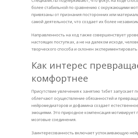
Специалисты подчеркивают, что фокус на ходе спос
более стабильной по сравнению с окружающими мот
привязаны от признания посторонних или материал
самой деятельности, что создает их более независ
Направленность на ход также совершенствует уров
настоящих поступках, а не на далеком исходе, чело
творческого способа и склонен экспериментировать
Как интерес превращае
комфортнее
Присутствие увлечения к занятию 1хбет запускает 
облегчают осуществление обязанностей и превраща
нейромедиаторов и дофамина создает естественное 
эмоциями. Это природное компенсация мотивирует 
мозговые соединения.
Заинтересованность включает успокаивающую нейро