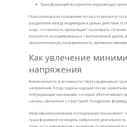
Трансформация восприятия окружающих хроно
Психологическое положение потока отличается тота
разделение между индивидом и целью действия. В 
ходе, что личность прекращает осознавать течение 
конкретно ассоциированных с выполняемой делом, в
хронологическую направленность, временно миними
Как увлечение миним
напряжения
Вовлеченность в активности 1xbet кардинально тр
напряжения. Когда задача ощущается как захватыв
побуждающие механизмы, которые обеспечивают до
каналы, связанные с структурой поощрения, формир
Нейрофизиологические исследования показывают, ч
трансформируется модель нейронной деятельности. 
зоне, ассоциированной с анализом столкновений и 