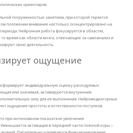
логических ориентиров.
льной погруженностью занятием, при которой теряется
этом положении внимание настолько сконцентрировано на
периода. Нейронная работа фокусируется в областях,
 то время как области мозга, отвечающие за самоанализ и
зируют свою деятельность.
изирует ощущение
ансформирует индивидуальную оценку расходуемых
ающая или значимая, активируются внутренние
полнительную силу для ее выполнения. Нейромедиаторные
уют ощущение простоты и естественности поступков.
то при интенсивном показателе увлечения
Уменьшается активация в передней части поясной коры –
стараний. Параллельно усиливается функционирование