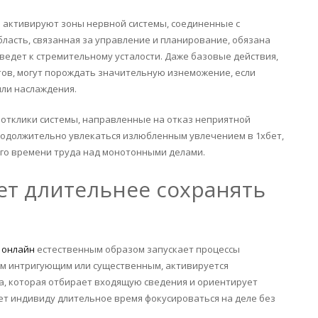
активируют зоны нервной системы, соединенные с
ласть, связанная за управление и планирование, обязана
ведет к стремительному усталости. Даже базовые действия,
ов, могут порождать значительную изнеможение, если
или наслаждения.
 отклики системы, направленные на отказ неприятной
продолжительно увлекаться излюбленным увлечением в 1хбет,
го времени труда над монотонными делами.
ет длительнее сохранять
 онлайн
естественным образом запускает процессы
нам интригующим или существенным, активируется
ра, которая отбирает входящую сведения и ориентирует
т индивиду длительное время фокусироваться на деле без