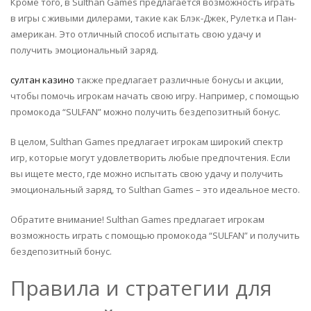
Кроме того, в Sulthan Games предлагается возможность играть
в игры с живыми дилерами, такие как Блэк-Джек, Рулетка и Пан-
американ. Это отличный способ испытать свою удачу и
получить эмоциональный заряд.
султан казино
также предлагает различные бонусы и акции,
чтобы помочь игрокам начать свою игру. Например, с помощью
промокода “SULFAN” можно получить бездепозитный бонус.
В целом, Sulthan Games предлагает игрокам широкий спектр
игр, которые могут удовлетворить любые предпочтения. Если
вы ищете место, где можно испытать свою удачу и получить
эмоциональный заряд, то Sulthan Games – это идеальное место.
Обратите внимание! Sulthan Games предлагает игрокам
возможность играть с помощью промокода “SULFAN” и получить
бездепозитный бонус.
Правила и стратегии для