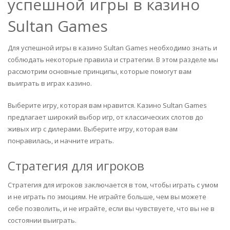
успешной игры в казино
Sultan Games
Для успешной игры в казино Sultan Games необходимо знать и
соблюдать некоторые правила и стратегии. В этом разделе мы
рассмотрим основные принципы, которые помогут вам
выиграть в играх казино.
Выберите игру, которая вам нравится. Казино Sultan Games
предлагает широкий выбор игр, от классических слотов до
живых игр с дилерами. Выберите игру, которая вам
понравилась, и начните играть.
Стратегия для игроков
Стратегия для игроков заключается в том, чтобы играть с умом
и не играть по эмоциям. Не играйте больше, чем вы можете
себе позволить, и не играйте, если вы чувствуете, что вы не в
состоянии выиграть.