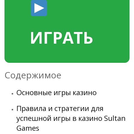
ИГРАТЬ
Содержимое
Основные игры казино
Правила и стратегии для
успешной игры в казино Sultan
Games