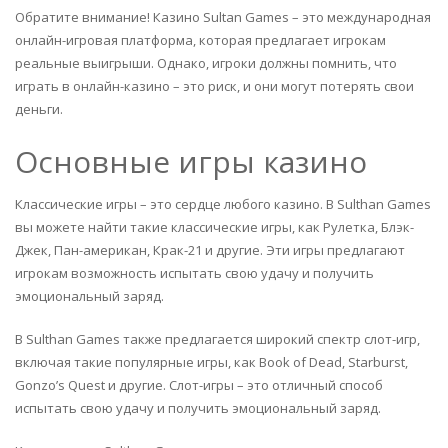
Обратите внимание! Казино Sultan Games – это международная
онлайн-игровая платформа, которая предлагает игрокам
реальные выигрыши. Однако, игроки должны помнить, что
играть в онлайн-казино – это риск, и они могут потерять свои
деньги.
Основные игры казино
Классические игры – это сердце любого казино. В Sulthan Games
вы можете найти такие классические игры, как Рулетка, Блэк-
Джек, Пан-американ, Крак-21 и другие. Эти игры предлагают
игрокам возможность испытать свою удачу и получить
эмоциональный заряд.
В Sulthan Games также предлагается широкий спектр слот-игр,
включая такие популярные игры, как Book of Dead, Starburst,
Gonzo’s Quest и другие. Слот-игры – это отличный способ
испытать свою удачу и получить эмоциональный заряд.