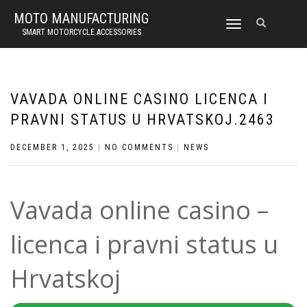
MOTO MANUFACTURING
TOGGLE
SMART MOTORCYCLE ACCESSORIES
NAVIGATION
VAVADA ONLINE CASINO LICENCA I
PRAVNI STATUS U HRVATSKOJ.2463
DECEMBER 1, 2025
|
NO COMMENTS
|
NEWS
Vavada online casino –
licenca i pravni status u
Hrvatskoj