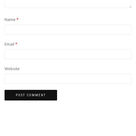
Name
*
Email
*
Website