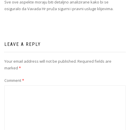
Sve ove aspekte moraju biti detaljno analizirane kako bi se
osiguralo da Vavada Hr pruža sigurni i pravni usluge klijevima.
LEAVE A REPLY
Your email address will not be published.
Required fields are
marked
*
Comment
*