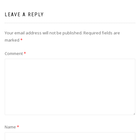
LEAVE A REPLY
Your email address will not be published.
Required fields are
marked
*
Comment
*
Name
*