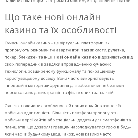
надійних платформ та отримати максимум задоволення від гри.
Що таке нові онлайн
казино та їх особливості
Сучасні онлайн казино – це віртуальні платформи, які
пропонують різноманітні азартні ігри, такі як слоти, рулетка,
покер, блекджек та інші.
Нові онлайн казино
відрізняються від
своїх попередників завдяки впровадженню сучасних
технологій, розширеному функціоналу та покращеному
користувацькому досвіду. Вони часто використовують
інноваційні методи шифрування для забезпечення безпеки
персональних даних гравців та фінансових транзакцій.
Однією з ключових особливостей нових онлайн казино є їх
мобільна адаптивність. Більшість платформ пропонують
мобільні версії сайтів або спеціальні додатки для смартфонів та
планшетів, що дозволяє гравцям насолоджуватися грою в будь-
який час і в будь-якому місці. Також, нові казино часто