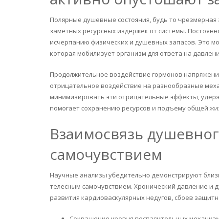
Полярные душевные состояния, будь то чрезмерная 
заметных ресурсных издержек от системы. Постоянн
исчерпанию физических и душевных запасов. Это м
которая мобилизует организм для ответа на давлени
Продолжительное воздействие гормонов напряжения,
отрицательное воздействие на разнообразные меха
минимизировать эти отрицательные эффекты, удерж
помогает сохранению ресурсов и подъему общей жи
Взаимосвязь душевног
самочувствием
Научные анализы убедительно демонстрируют близ
телесным самочувствием. Хронический давление и д
развития кардиоваскулярных недугов, сбоев защитно
Сокращение уровня воспалительных механизм