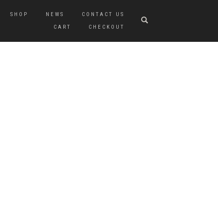
SHOP
NEWS
CONTACT US
CART
CHECKOUT