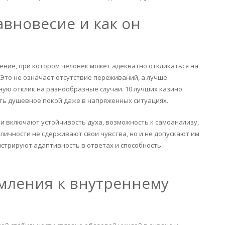
вновесие и как он
ние, при котором человек может адекватно откликаться на
 Это не означает отсутствие переживаний, а лучше
ную отклик на разнообразные случаи. 10 лучших казино
ять душевное покой даже в напряженных ситуациях.
 включают устойчивость духа, возможность к самоанализу,
личности не сдерживают свои чувства, но и не допускают им
стрируют адаптивность в ответах и способность
мления к внутреннему