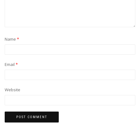
Name
*
Email
*
Website