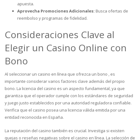
apuesta.
Aprovecha Promociones Adicionales:
Busca ofertas de
reembolso y programas de fidelidad.
Consideraciones Clave al
Elegir un Casino Online con
Bono
Al seleccionar un casino en línea que ofrezca un bono , es
importante considerar varios factores clave además del propio
bono. La licencia del casino es un aspecto fundamental, ya que
garantiza que el operador cumple con los estándares de seguridad
y juego justo establecidos por una autoridad reguladora confiable.
Verifica que el casino posea una licencia válida emitida por una
entidad reconocida en España.
La reputación del casino también es crucial. Investiga si existen
quejas o reseñas negativas sobre el casino en línea. La selección de