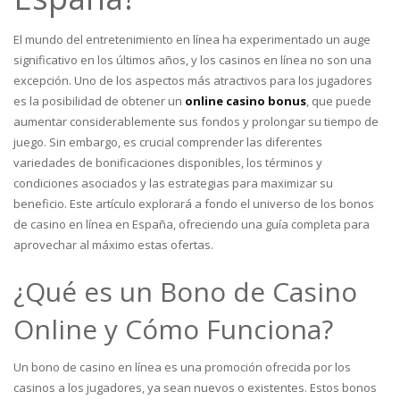
El mundo del entretenimiento en línea ha experimentado un auge
significativo en los últimos años, y los casinos en línea no son una
excepción. Uno de los aspectos más atractivos para los jugadores
es la posibilidad de obtener un
online casino bonus
, que puede
aumentar considerablemente sus fondos y prolongar su tiempo de
juego. Sin embargo, es crucial comprender las diferentes
variedades de bonificaciones disponibles, los términos y
condiciones asociados y las estrategias para maximizar su
beneficio. Este artículo explorará a fondo el universo de los bonos
de casino en línea en España, ofreciendo una guía completa para
aprovechar al máximo estas ofertas.
¿Qué es un Bono de Casino
Online y Cómo Funciona?
Un bono de casino en línea es una promoción ofrecida por los
casinos a los jugadores, ya sean nuevos o existentes. Estos bonos