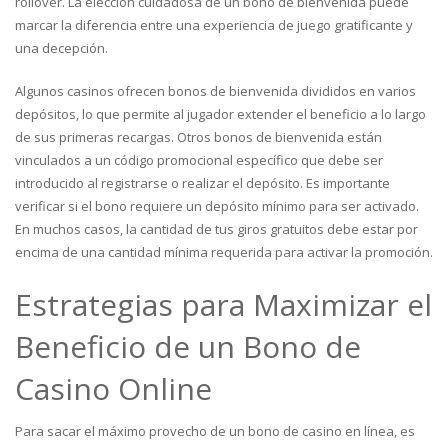
rollover. La elección cuidadosa de un bono de bienvenida puede
marcar la diferencia entre una experiencia de juego gratificante y
una decepción.
Algunos casinos ofrecen bonos de bienvenida divididos en varios
depósitos, lo que permite al jugador extender el beneficio a lo largo
de sus primeras recargas. Otros bonos de bienvenida están
vinculados a un código promocional específico que debe ser
introducido al registrarse o realizar el depósito. Es importante
verificar si el bono requiere un depósito mínimo para ser activado.
En muchos casos, la cantidad de tus giros gratuitos debe estar por
encima de una cantidad mínima requerida para activar la promoción.
Estrategias para Maximizar el
Beneficio de un Bono de
Casino Online
Para sacar el máximo provecho de un bono de casino en línea, es