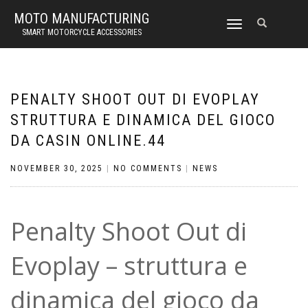
MOTO MANUFACTURING
TOGGLE
SMART MOTORCYCLE ACCESSORIES
NAVIGATION
PENALTY SHOOT OUT DI EVOPLAY
STRUTTURA E DINAMICA DEL GIOCO
DA CASIN ONLINE.44
NOVEMBER 30, 2025
|
NO COMMENTS
|
NEWS
Penalty Shoot Out di
Evoplay – struttura e
dinamica del gioco da