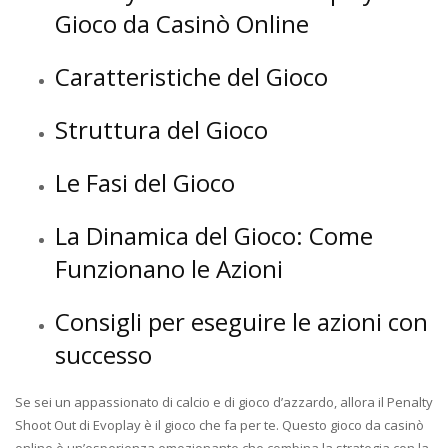
Gioco da Casinò Online
Caratteristiche del Gioco
Struttura del Gioco
Le Fasi del Gioco
La Dinamica del Gioco: Come
Funzionano le Azioni
Consigli per eseguire le azioni con
successo
Se sei un appassionato di calcio e di gioco d’azzardo, allora il Penalty
Shoot Out di Evoplay è il gioco che fa per te. Questo gioco da casinò
online è un’esperienza emozionante che combina la strategia con la