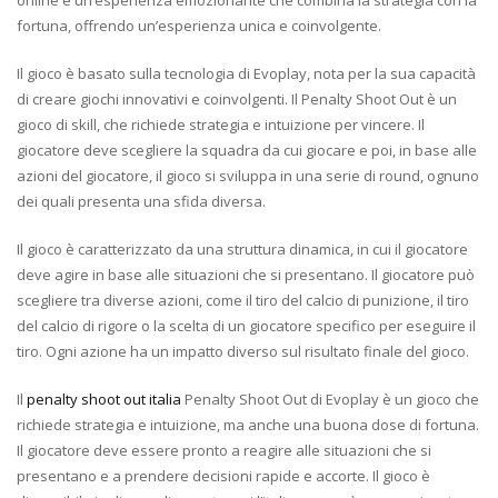
fortuna, offrendo un’esperienza unica e coinvolgente.
Il gioco è basato sulla tecnologia di Evoplay, nota per la sua capacità
di creare giochi innovativi e coinvolgenti. Il Penalty Shoot Out è un
gioco di skill, che richiede strategia e intuizione per vincere. Il
giocatore deve scegliere la squadra da cui giocare e poi, in base alle
azioni del giocatore, il gioco si sviluppa in una serie di round, ognuno
dei quali presenta una sfida diversa.
Il gioco è caratterizzato da una struttura dinamica, in cui il giocatore
deve agire in base alle situazioni che si presentano. Il giocatore può
scegliere tra diverse azioni, come il tiro del calcio di punizione, il tiro
del calcio di rigore o la scelta di un giocatore specifico per eseguire il
tiro. Ogni azione ha un impatto diverso sul risultato finale del gioco.
Il
penalty shoot out italia
Penalty Shoot Out di Evoplay è un gioco che
richiede strategia e intuizione, ma anche una buona dose di fortuna.
Il giocatore deve essere pronto a reagire alle situazioni che si
presentano e a prendere decisioni rapide e accorte. Il gioco è