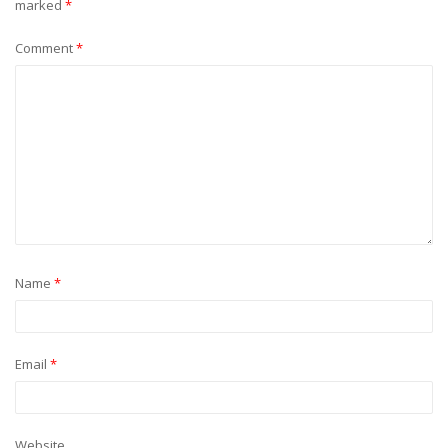
marked
*
Comment
*
Name
*
Email
*
Website