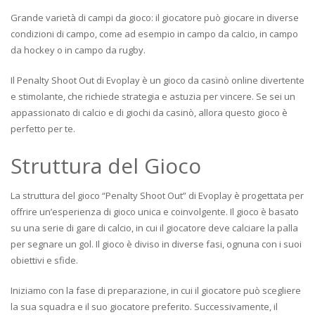
Grande varietà di campi da gioco: il giocatore può giocare in diverse
condizioni di campo, come ad esempio in campo da calcio, in campo
da hockey o in campo da rugby.
Il Penalty Shoot Out di Evoplay è un gioco da casinò online divertente
e stimolante, che richiede strategia e astuzia per vincere. Se sei un
appassionato di calcio e di giochi da casinò, allora questo gioco è
perfetto per te.
Struttura del Gioco
La struttura del gioco “Penalty Shoot Out” di Evoplay è progettata per
offrire un’esperienza di gioco unica e coinvolgente. Il gioco è basato
su una serie di gare di calcio, in cui il giocatore deve calciare la palla
per segnare un gol. Il gioco è diviso in diverse fasi, ognuna con i suoi
obiettivi e sfide.
Iniziamo con la fase di preparazione, in cui il giocatore può scegliere
la sua squadra e il suo giocatore preferito. Successivamente, il