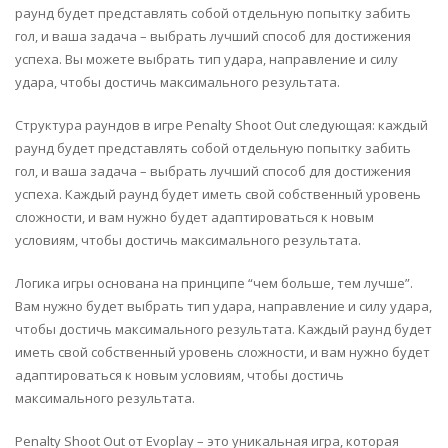
раунд будет представлять собой отдельную попытку забить
гол, и ваша задача – выбрать лучший способ для достижения
успеха. Вы можете выбрать тип удара, направление и силу
удара, чтобы достичь максимального результата.
Структура раундов в игре Penalty Shoot Out следующая: каждый
раунд будет представлять собой отдельную попытку забить
гол, и ваша задача – выбрать лучший способ для достижения
успеха. Каждый раунд будет иметь свой собственный уровень
сложности, и вам нужно будет адаптироваться к новым
условиям, чтобы достичь максимального результата.
Логика игры основана на принципе “чем больше, тем лучше”.
Вам нужно будет выбрать тип удара, направление и силу удара,
чтобы достичь максимального результата. Каждый раунд будет
иметь свой собственный уровень сложности, и вам нужно будет
адаптироваться к новым условиям, чтобы достичь
максимального результата.
Penalty Shoot Out от Evoplay – это уникальная игра, которая