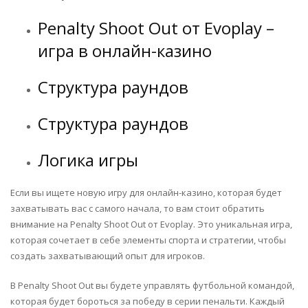
Penalty Shoot Out от Evoplay –
игра в онлайн-казино
Структура раундов
Структура раундов
Логика игры
Если вы ищете новую игру для онлайн-казино, которая будет
захватывать вас с самого начала, то вам стоит обратить
внимание на Penalty Shoot Out от Evoplay. Это уникальная игра,
которая сочетает в себе элементы спорта и стратегии, чтобы
создать захватывающий опыт для игроков.
В Penalty Shoot Out вы будете управлять футбольной командой,
которая будет бороться за победу в серии пенальти. Каждый