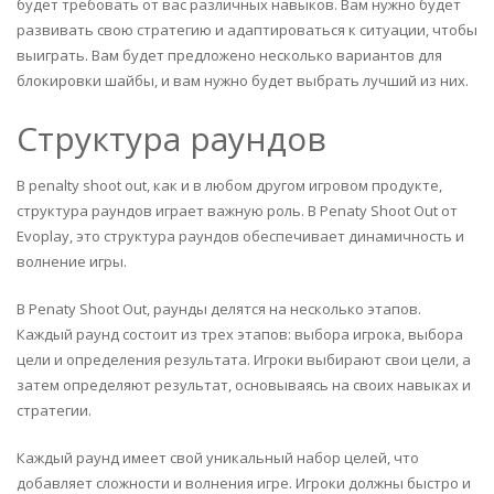
будет требовать от вас различных навыков. Вам нужно будет
развивать свою стратегию и адаптироваться к ситуации, чтобы
выиграть. Вам будет предложено несколько вариантов для
блокировки шайбы, и вам нужно будет выбрать лучший из них.
Структура раундов
В penalty shoot out, как и в любом другом игровом продукте,
структура раундов играет важную роль. В Penaty Shoot Out от
Evoplay, это структура раундов обеспечивает динамичность и
волнение игры.
В Penaty Shoot Out, раунды делятся на несколько этапов.
Каждый раунд состоит из трех этапов: выбора игрока, выбора
цели и определения результата. Игроки выбирают свои цели, а
затем определяют результат, основываясь на своих навыках и
стратегии.
Каждый раунд имеет свой уникальный набор целей, что
добавляет сложности и волнения игре. Игроки должны быстро и