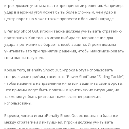
игрок должен учитывать это при принятии решения. Например,
удар в верхний угол может быть более сложным, чем удар в
центр ворот, но может также привести к большей награде.
ВPenalty Shoot Out, игроки также должны учитывать стратегию
противника. Как только игрок выбирает направление для
удара, противник выбирает способ защиты. Игроки должны
учитывать это при принятии решения, чтобы максимизировать
свои шансы на успех.
Кроме того, вPenalty Shoot Out, игроки могут использовать
специальные приёмы, такие как “Power Shot” или “Sliding Tackle”,
чтобы изменить направление мяча или защитить свои ворота.
Эти приёмы могут быть полезны в критических ситуациях, но
также могут быть рискованными, если неправильно
использованы.
В целом, логика игры вPenalty Shoot Out основана на балансе
между стратегией и интуицией. Игроки должны учитывать
различные факторы, такие как уровень сложности, стратегию