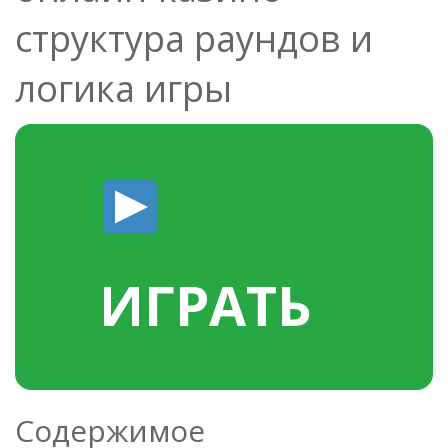
структура раундов и
логика игры
ИГРАТЬ
Содержимое