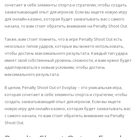
сочетает в себе элементы спорта и стратегии, чтобы создать
захватывающий опыт для игроков. Если вы ищете новую игру
для онлайн-казино, которая будет захватывать вас с самого
начала, то вам стоит обратить внимание на Penalty Shoot Out.
Также, вам стоит помнить, что в игре Penalty Shoot Out есть
несколько типов ударов, которые вы можете использовать,
чтобы достичь максимального результата. Каждый тип удара
имеет свой собственный уровень сложности, и вам нужно будет
адаптироваться к новым условиям, чтобы достичь
максимального результата.
В целом, Penalty Shoot Out от Evoplay – это уникальная игра,
которая сочетает в себе элементы спорта и стратегии, чтобы
создать захватывающий опыт для игроков. Если вы ищете
новую игру для онлайн-казино, которая будет захватывать вас
с самого начала, то вам стоит обратить внимание на Penalty
Shoot Out.