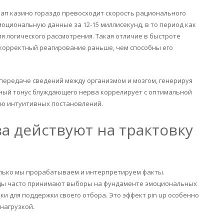
ап казино гораздо превосходит скорость рационального
оциональную данные за 12-15 миллисекунд, в то период как
ля логического рассмотрения. Такая отличие в быстроте
 корректный реагирование раньше, чем способны его
передаче сведений между организмом и мозгом, генерируя
ный тонус блуждающего нерва коррелирует с оптимальной
ю интуитивных постановлений.
а действуют на трактовку
олько мы прорабатываем и интерпретируем факты.
иды часто принимают выборы на фундаменте эмоциональных
и для поддержки своего отбора. Это эффект pin up особенно
нагрузкой.