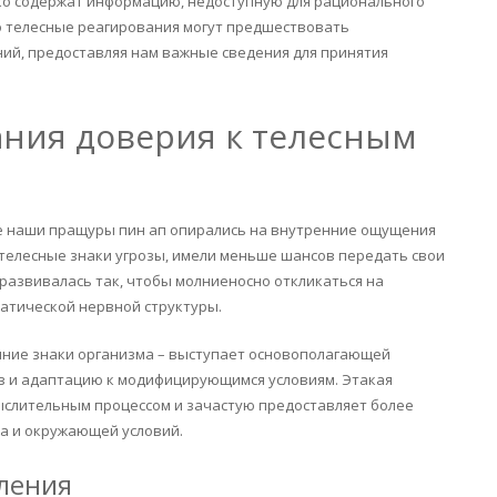
ко содержат информацию, недоступную для рационального
о телесные реагирования могут предшествовать
ий, предоставляя нам важные сведения для принятия
ния доверия к телесным
не наши пращуры пин ап опирались на внутренние ощущения
 телесные знаки угрозы, имели меньше шансов передать свои
развивалась так, чтобы молниеносно откликаться на
атической нервной структуры.
ние знаки организма – выступает основополагающей
аз и адаптацию к модифицирующимся условиям. Этакая
ыслительным процессом и зачастую предоставляет более
а и окружающей условий.
ления