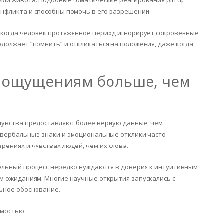
нфликта и способны помочь в его разрешении.
 когда человек протяженное период игнорирует сокровенные
должает “помнить” и откликаться на положения, даже когда
ь ощущениям больше, чем
чувства предоставляют более верную данные, чем
евербальные знаки и эмоциональные отклики часто
ениях и чувствах людей, чем их слова.
льный процесс нередко нуждаются в доверия к интуитивным
м ожиданиям. Многие научные открытия запускались с
ьное обоснование.
имостью