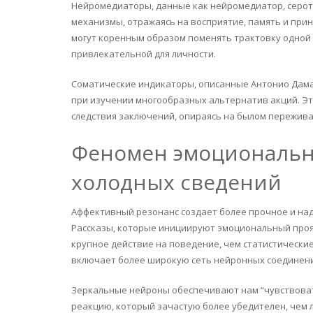
Нейромедиаторы, данные как нейромедиатор, серо
механизмы, отражаясь на восприятие, память и при
могут коренным образом поменять трактовку одной и
привлекательной для личности.
Соматические индикаторы, описанные Антонио Дама
при изучении многообразных альтернатив акций. Э
следствия заключений, опираясь на былом пережив
Феномен эмоциональн
холодных сведений
Аффективный резонанс создает более прочное и на
Рассказы, которые инициируют эмоциональный проя
крупное действие на поведение, чем статистические
включает более широкую сеть нейронных соединен
Зеркальные нейроны обеспечивают нам “чувствоват
реакцию, который зачастую более убедителен, чем 