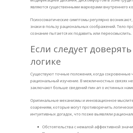
являются существенными маркерами внутреннего ко
Психосоматические симптомы регулярно возникают,
знаки в пользу рациональных соображений. Тело про
сознание пытается их подавить или переосмыслить.
Если следует доверят
логике
Существуют точные положения, когда сокровенные 
рациональный изучение. В межличностных связях н
заключают больше сведений пин ап о истинных намер
Оригинальные механизмы и инновационное мыслите
озарениям, которые могут противоречить логически
интуитивных догадок, что позже выявляли рационал
Обстоятельства с немалой аффективной знач