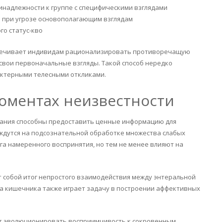
инадлежности к группе с специфическими взглядами
 при угрозе основополагающим взглядам
го статус-кво
печивает индивидам рационализировать противоречащую
свои первоначальные взгляды. Такой способ нередко
актерными телесными откликами.
моментах неизвестности
вания способны предоставить ценные информацию для
ждутся на подсознательной обработке множества слабых
га намеренного воспринятия, но тем не менее влияют на
ет собой итог непростого взаимодействия между энтеральной
а кишечника также играет задачу в построении аффективных
ют эволюционировать восприимчивость к сокровенным