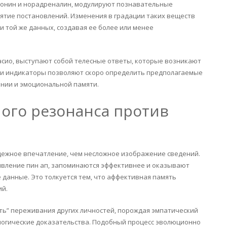
тонин и норадреналин, модулируют познавательные
нятие постановлений. Изменения в градации таких веществ
 той же данных, создавая ее более или менее
сио, выступают собой телесные ответы, которые возникают
ти индикаторы позволяют скоро определить предполагаемые
ании и эмоциональной памяти.
ого резонанса против
дежное впечатление, чем несложное изображение сведений.
вление пин ап, запоминаются эффективнее и оказывают
 данные. Это толкуется тем, что аффективная память
ий.
ь” переживания других личностей, порождая эмпатический
логические доказательства. Подобный процесс эволюционно