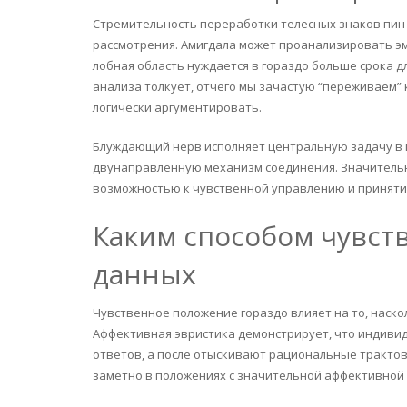
Стремительность переработки телесных знаков пин 
рассмотрения. Амигдала может проанализировать эм
лобная область нуждается в гораздо больше срока д
анализа толкует, отчего мы зачастую “переживаем”
логически аргументировать.
Блуждающий нерв исполняет центральную задачу в 
двунаправленную механизм соединения. Значитель
возможностью к чувственной управлению и приняти
Каким способом чувств
данных
Чувственное положение гораздо влияет на то, наск
Аффективная эвристика демонстрирует, что индив
ответов, а после отыскивают рациональные трактовк
заметно в положениях с значительной аффективной 