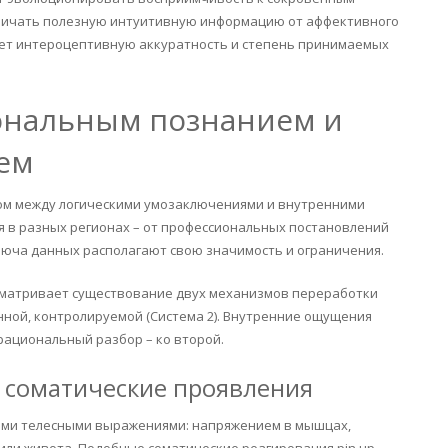
личать полезную интуитивную информацию от аффективного
ает интероцептивную аккуратность и степень принимаемых
ональным познанием и
ем
ом между логическими умозаключениями и внутренними
 в разных регионах – от профессиональных постановлений
ключа данных располагают свою значимость и ограничения.
сматривает существование двух механизмов переработки
енной, контролируемой (Система 2). Внутренние ощущения
 рациональный разбор – ко второй.
 соматические проявления
ыми телесными выражениями: напряжением в мышцах,
или живота. Подобные соматические реагирования pin up