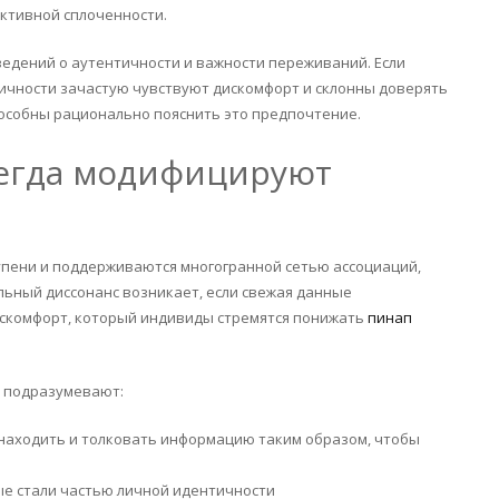
ективной сплоченности.
дений о аутентичности и важности переживаний. Если
ичности зачастую чувствуют дискомфорт и склонны доверять
пособны рационально пояснить это предпочтение.
всегда модифицируют
упени и поддерживаются многогранной сетью ассоциаций,
ьный диссонанс возникает, если свежая данные
скомфорт, который индивиды стремятся понижать
пинап
м подразумевают:
находить и толковать информацию таким образом, чтобы
ые стали частью личной идентичности