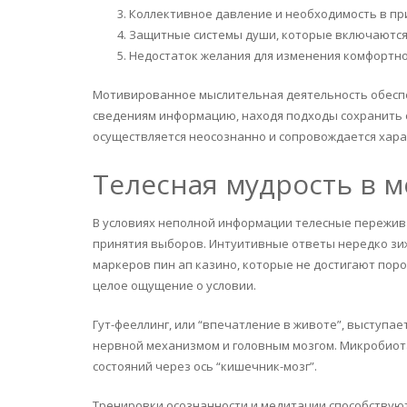
Коллективное давление и необходимость в пр
Защитные системы души, которые включаются
Недостаток желания для изменения комфортно
Мотивированное мыслительная деятельность обес
сведениям информацию, находя подходы сохранить 
осуществляется неосознанно и сопровождается хар
Телесная мудрость в 
В условиях неполной информации телесные пережи
принятия выборов. Интуитивные ответы нередко зи
маркеров пин ап казино, которые не достигают поро
целое ощущение о условии.
Гут-фееллинг, или “впечатление в животе”, выступа
нервной механизмом и головным мозгом. Микробиот
состояний через ось “кишечник-мозг”.
Тренировки осознанности и медитации способству