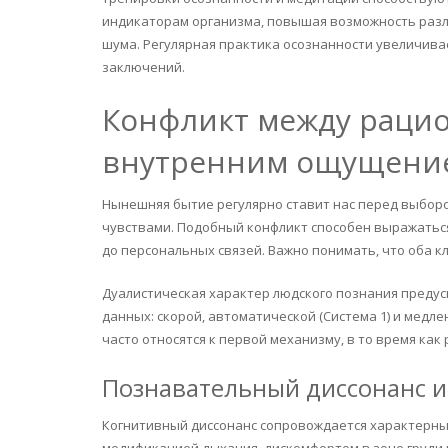
индикаторам организма, повышая возможность раз
шума. Регулярная практика осознанности увеличив
заключений.
Конфликт между раци
внутренним ощущени
Нынешняя бытие регулярно ставит нас перед выбор
чувствами. Подобный конфликт способен выражаться
до персональных связей. Важно понимать, что оба 
Дуалистическая характер людского познания преду
данных: скорой, автоматической (Система 1) и медл
часто относятся к первой механизму, в то время как
Познавательный диссонанс и
Когнитивный диссонанс сопровождается характерн
модификацией дыхания, дискомфортом в зоне груди 