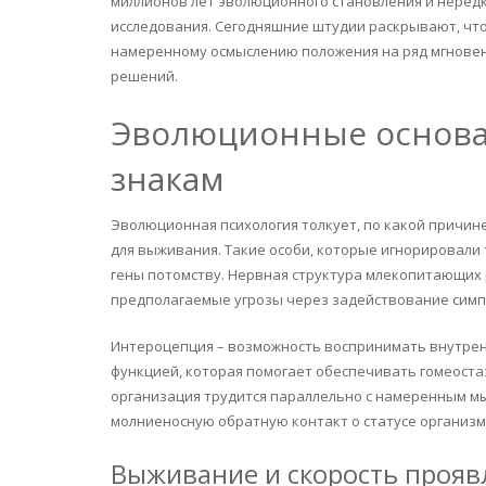
миллионов лет эволюционного становления и неред
исследования. Сегодняшние штудии раскрывают, чт
намеренному осмыслению положения на ряд мгновен
решений.
Эволюционные основа
знакам
Эволюционная психология толкует, по какой причи
для выживания. Такие особи, которые игнорировали
гены потомству. Нервная структура млекопитающих 
предполагаемые угрозы через задействование симп
Интероцепция – возможность воспринимать внутрен
функцией, которая помогает обеспечивать гомеост
организация трудится параллельно с намеренным м
молниеносную обратную контакт о статусе организм
Выживание и скорость прояв