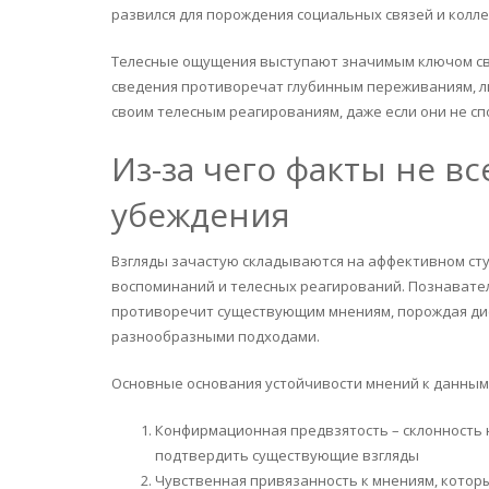
развился для порождения социальных связей и колл
Телесные ощущения выступают значимым ключом све
сведения противоречат глубинным переживаниям, л
своим телесным реагированиям, даже если они не с
Из-за чего факты не 
убеждения
Взгляды зачастую складываются на аффективном ст
воспоминаний и телесных реагирований. Познавател
противоречит существующим мнениям, порождая ди
разнообразными подходами.
Основные основания устойчивости мнений к данны
Конфирмационная предвзятость – склонность 
подтвердить существующие взгляды
Чувственная привязанность к мнениям, котор