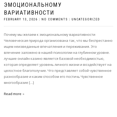
ЭМОЦИОНАЛЬНОМУ
ВАРИАТИВНОСТИ
FEBRUARY 13, 2026
|
NO COMMENTS
|
UNCATEGORIZED
Почему мы желаем к эмоциональному вариативности
Человеческая природа организована так, что мы беспрестанно
ищем неизведанные впечатления и переживания. Это
влечение заложено в нашей психологии на глубинном уровне.
лучшие онлайн казино является базовой необходимостью,
которая определяет уровень личного жизни и воздействует на
целостное благополучие. Что представляет собой чувственное
разнообразие и каким способом его постичь Чувственное
многообразие […]
Read more