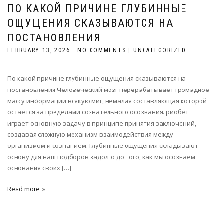
ПО КАКОЙ ПРИЧИНЕ ГЛУБИННЫЕ
ОЩУЩЕНИЯ СКАЗЫВАЮТСЯ НА
ПОСТАНОВЛЕНИЯ
FEBRUARY 13, 2026
|
NO COMMENTS
|
UNCATEGORIZED
По какой причине глубинные ощущения сказываются на
постановления Человеческий мозг перерабатывает громадное
массу информации всякую миг, немалая составляющая которой
остается за пределами сознательного осознания. риобет
играет основную задачу в принципе принятия заключений,
создавая сложную механизм взаимодействия между
организмом и сознанием. Глубинные ощущения складывают
основу для наш подборов задолго до того, как мы осознаем
основания своих […]
Read more