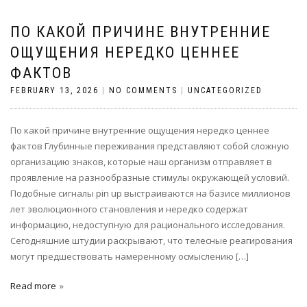
ПО КАКОЙ ПРИЧИНЕ ВНУТРЕННИЕ
ОЩУЩЕНИЯ НЕРЕДКО ЦЕННЕЕ
ФАКТОВ
FEBRUARY 13, 2026
|
NO COMMENTS
|
UNCATEGORIZED
По какой причине внутренние ощущения нередко ценнее
фактов Глубинные переживания представляют собой сложную
организацию знаков, которые наш организм отправляет в
проявление на разнообразные стимулы окружающей условий.
Подобные сигналы pin up выстраиваются на базисе миллионов
лет эволюционного становления и нередко содержат
информацию, недоступную для рационального исследования.
Сегодняшние штудии раскрывают, что телесные реагирования
могут предшествовать намеренному осмыслению […]
Read more