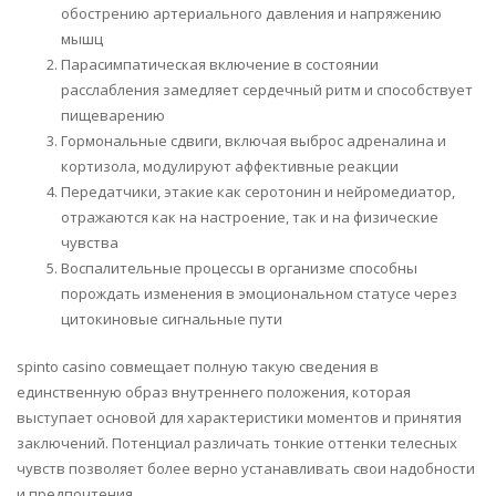
обострению артериального давления и напряжению
мышц
Парасимпатическая включение в состоянии
расслабления замедляет сердечный ритм и способствует
пищеварению
Гормональные сдвиги, включая выброс адреналина и
кортизола, модулируют аффективные реакции
Передатчики, этакие как серотонин и нейромедиатор,
отражаются как на настроение, так и на физические
чувства
Воспалительные процессы в организме способны
порождать изменения в эмоциональном статусе через
цитокиновые сигнальные пути
spinto casino совмещает полную такую сведения в
единственную образ внутреннего положения, которая
выступает основой для характеристики моментов и принятия
заключений. Потенциал различать тонкие оттенки телесных
чувств позволяет более верно устанавливать свои надобности
и предпочтения.