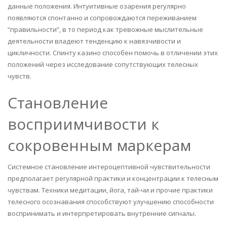
данные положения. Интуитивные озарения регулярно
появляются спонтанно и сопровождаются переживанием
“правильности”, в то период как тревожные мыслительные
деятельности владеют тенденцию к навязчивости и
цикличности. Спинту казино способен помочь в отличении этих
положений через исследование сопутствующих телесных
чувств.
Становление
восприимчивости к
сокровенным маркерам
Системное становление интероцептивной чувствительности
предполагает регулярной практики и концентрации к телесным
чувствам. Техники медитации, йога, тай-чи и прочие практики
телесного осознавания способствуют улучшению способности
воспринимать и интерпретировать внутренние сигналы.