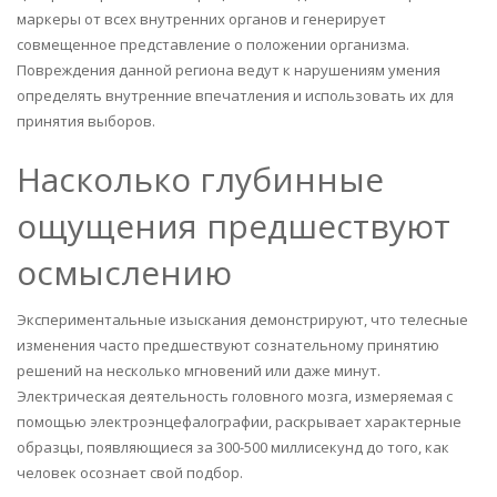
маркеры от всех внутренних органов и генерирует
совмещенное представление о положении организма.
Повреждения данной региона ведут к нарушениям умения
определять внутренние впечатления и использовать их для
принятия выборов.
Насколько глубинные
ощущения предшествуют
осмыслению
Экспериментальные изыскания демонстрируют, что телесные
изменения часто предшествуют сознательному принятию
решений на несколько мгновений или даже минут.
Электрическая деятельность головного мозга, измеряемая с
помощью электроэнцефалографии, раскрывает характерные
образцы, появляющиеся за 300-500 миллисекунд до того, как
человек осознает свой подбор.