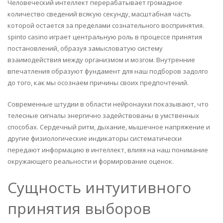
Человеческий интеллект перерабатывает громадное
количество сведений всякую секунду, масштабная часть
которой остается за пределами сознательного воспринятия.
spinto casino играет центральную роль в процессе принятия
постановлений, образуя замысловатую систему
взаимодействия между организмом и мозгом. Внутренние
впечатления образуют фундамент для наш подборов задолго
до того, как мы осознаем причины своих предпочтений.
Современные штудии в области нейронауки показывают, что
телесные сигналы энергично задействованы в умственных
способах. Сердечный ритм, дыхание, мышечное напряжение и
другие физиологические индикаторы систематически
передают информацию в интеллект, влияя на наш понимание
окружающего реальности и формирование оценок.
Сущность интуитивного
принятия выборов