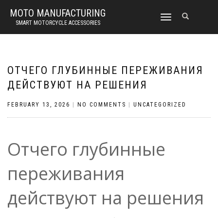
MOTO MANUFACTURING
TOGGLE
SMART MOTORCYCLE ACCESSORIES
NAVIGATION
ОТЧЕГО ГЛУБИННЫЕ ПЕРЕЖИВАНИЯ
ДЕЙСТВУЮТ НА РЕШЕНИЯ
FEBRUARY 13, 2026
|
NO COMMENTS
|
UNCATEGORIZED
Отчего глубинные
переживания
действуют на решения