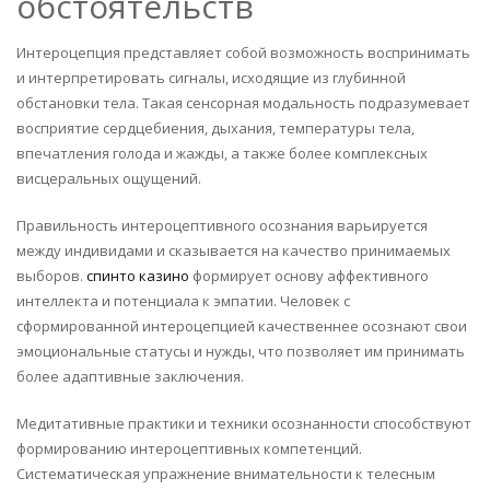
обстоятельств
Интероцепция представляет собой возможность воспринимать
и интерпретировать сигналы, исходящие из глубинной
обстановки тела. Такая сенсорная модальность подразумевает
восприятие сердцебиения, дыхания, температуры тела,
впечатления голода и жажды, а также более комплексных
висцеральных ощущений.
Правильность интероцептивного осознания варьируется
между индивидами и сказывается на качество принимаемых
выборов.
спинто казино
формирует основу аффективного
интеллекта и потенциала к эмпатии. Человек с
сформированной интероцепцией качественнее осознают свои
эмоциональные статусы и нужды, что позволяет им принимать
более адаптивные заключения.
Медитативные практики и техники осознанности способствуют
формированию интероцептивных компетенций.
Систематическая упражнение внимательности к телесным