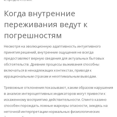
Когда внутренние
переживания ведут к
погрешностям
Несмотря на эволюционную адаптивность интуитивного
принятия решений, внутренние ощущения не всегда
предоставляют верную сведения для актуальных бытовых
обстоятельств. Древние процессы выживания способны
включаться в ненадлежащих контекстах, приводя к
иррациональным страхам и неоптимальным выводам.
Тревожные отклонения показывают, каким образом нарушения
в анализе интероцептивных индикаторов могут привести к
искаженному восприятию действительности. Спинто казино
способен порождать ложные маркеры опасности, зиждясь на
неточной интерпретации нормальных физиологических